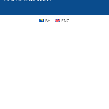
Politika privatnosti
Pravila kolačića
BH
ENG