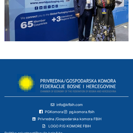
info@kfbih.com
PGKomora
pg.komora.fbih
Privredna /Gospodarska komora FBiH
LOGO P/G KOMORE FBIH