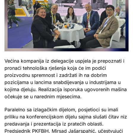
Većina kompanija iz delegacije uspjela je prepoznati i
pronaći tehnološka rješenja koja će im podići
proizvodnu spremnost i zadržati ih na dobrim
pozicijama u lancima snabdijevanja u industrijama u
kojima djeluju. Realizacija isporuka ugovorenih mašina
očekuje se u narednim mjesecima.
Paralelno sa izlagačkim dijelom, posjetioci su imali
priliku na konferencijskom dijelu sajma slušati čitav niz
predavanja i prezentacija iz pratećih oblasti.
Predsjednik PKFBiH, Mirsad Jašarspahić, učestvujući