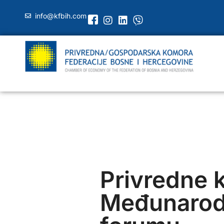
info@kfbih.com
Privredne 
Međunaro