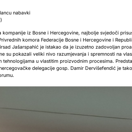
lancu nabavki
)
a kompanije iz Bosne i Hercegovine, najbolje svjedoči prisus
Privrednih komora Federacije Bosne i Hercegovine i Republ
rsad Jašarspahić je istakao da je izuzetno zadovoljan pro
 su pokazali veliki nivo razumjevanja i spremnosti na vlas
im tehnologijama u vlastitim proizvodnim procesima. Predst
hercegovačke delegacije gosp. Damir Dervišefendić je tak
orumu.