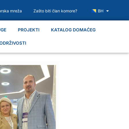
rska mreža
Zašto biti član komore?
BH
UGE
PROJEKTI
KATALOG DOMAĆEG
ODRŽIVOSTI