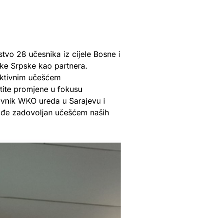
tvo 28 učesnika iz cijele Bosne i
ike Srpske kao partnera.
aktivnim učešćem
tite promjene u fokusu
avnik WKO ureda u Sarajevu i
ođe zadovoljan učešćem naših