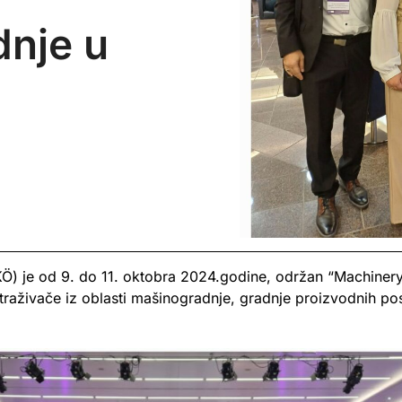
nje u
KÖ) je od 9. do 11. oktobra 2024.godine, održan “Machiner
traživače iz oblasti mašinogradnje, gradnje proizvodnih pos