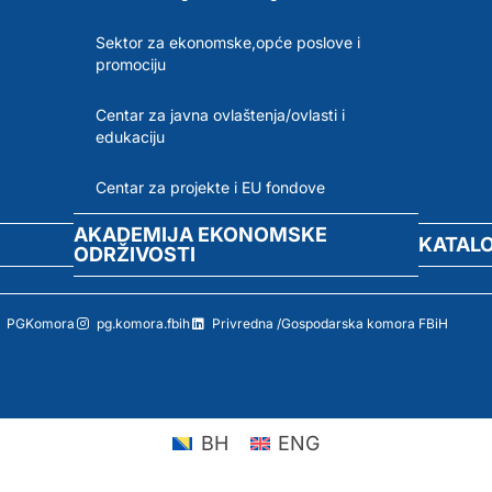
Sektor za ekonomske,opće poslove i
promociju
Centar za javna ovlaštenja/ovlasti i
edukaciju
Centar za projekte i EU fondove
AKADEMIJA EKONOMSKE
KATAL
ODRŽIVOSTI
PGKomora
pg.komora.fbih
Privredna /Gospodarska komora FBiH
BH
ENG