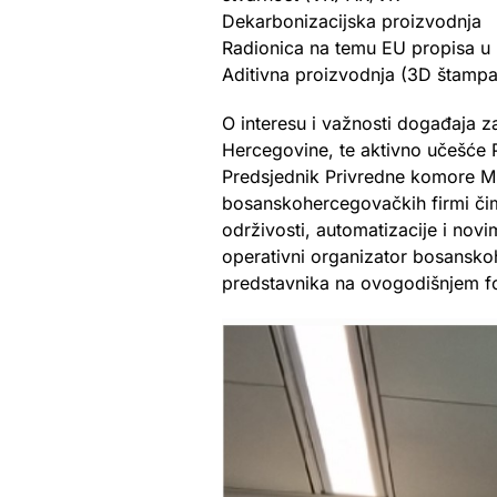
Dekarbonizacijska proizvodnja
Radionica na temu EU propisa u 
Aditivna proizvodnja (3D štampa
O interesu i važnosti događaja z
Hercegovine, te aktivno učešće 
Predsjednik Privredne komore Mi
bosanskohercegovačkih firmi čime
održivosti, automatizacije i nov
operativni organizator bosansko
predstavnika na ovogodišnjem f