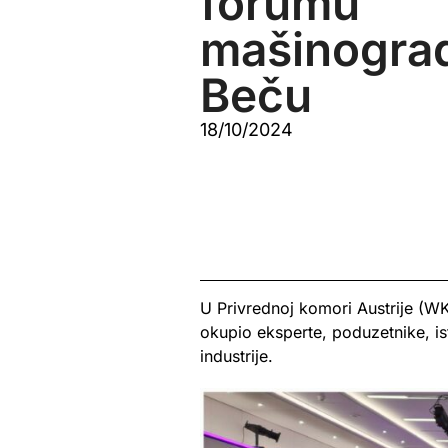
forumu
mašinograd
Beču
18/10/2024
U Privrednoj komori Austrije (W
okupio eksperte, poduzetnike, is
industrije.