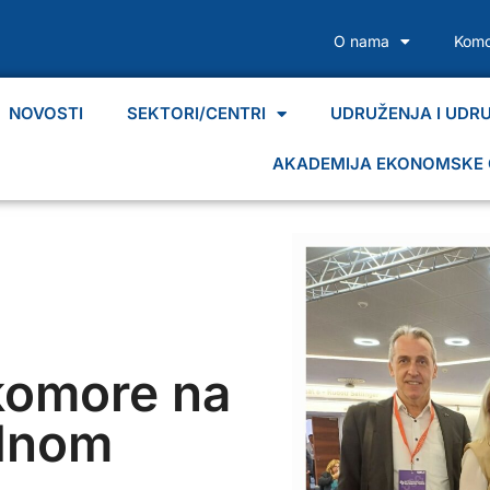
O nama
Komo
NOVOSTI
SEKTORI/CENTRI
UDRUŽENJA I UDR
AKADEMIJA EKONOMSKE 
komore na
dnom