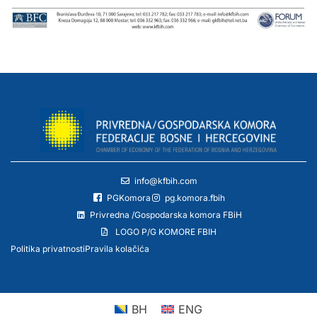
info@kfbih.com
PGKomora
pg.komora.fbih
Privredna /Gospodarska komora FBiH
LOGO P/G KOMORE FBIH
Politika privatnosti
Pravila kolačića
BH
ENG