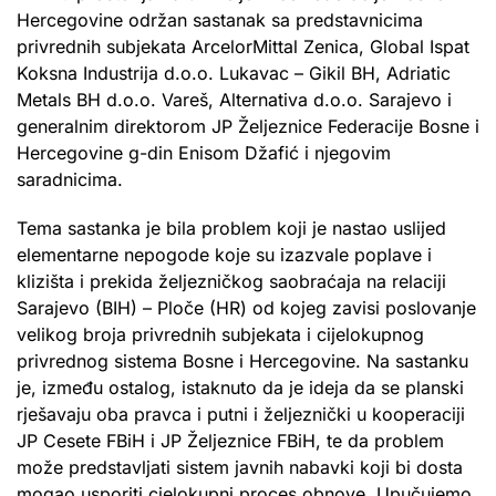
Hercegovine održan sastanak sa predstavnicima
privrednih subjekata ArcelorMittal Zenica, Global Ispat
Koksna Industrija d.o.o. Lukavac – Gikil BH, Adriatic
Metals BH d.o.o. Vareš, Alternativa d.o.o. Sarajevo i
generalnim direktorom JP Željeznice Federacije Bosne i
Hercegovine g-din Enisom Džafić i njegovim
saradnicima.
Tema sastanka je bila problem koji je nastao uslijed
elementarne nepogode koje su izazvale poplave i
klizišta i prekida željezničkog saobraćaja na relaciji
Sarajevo (BIH) – Ploče (HR) od kojeg zavisi poslovanje
velikog broja privrednih subjekata i cijelokupnog
privrednog sistema Bosne i Hercegovine. Na sastanku
je, između ostalog, istaknuto da je ideja da se planski
rješavaju oba pravca i putni i željeznički u kooperaciji
JP Cesete FBiH i JP Željeznice FBiH, te da problem
može predstavljati sistem javnih nabavki koji bi dosta
mogao usporiti cjelokupni proces obnove. Upučujemo