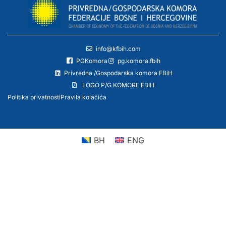
info@kfbih.com
PGKomora
pg.komora.fbih
Privredna /Gospodarska komora FBiH
LOGO P/G KOMORE FBIH
Politika privatnosti
Pravila kolačića
BH
ENG