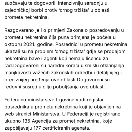
suočavaju te dogovorili intenzivniju saradnju u
zajedničkoj borbi protiv ‘crnog tržišta’ u oblasti
prometa nekretnina.
Razgovarano je i o primjeni Zakona o posredovanju u
prometu nekretnina čija puna primjena je počela u
oktobru 2021. godine. Posrednici u prometu nekretnina
ukazali su na problem ‘crnog tržišta’ gdje se prodajom
nekretnina bave i agenti koji nemaju licencu za
rad.Dogovoreni su naredni koraci u smislu otklanjanja
manjkavosti važećih zakonskih odredbi i detaljnijeg i
preciznijeg uređenja ove oblasti.Dogovoreni su
redovni susreti u cilju poboljšanja ove oblasti.
Federalno ministarstvo trgovine vodi registar
posrednika u prometu nekretnina koji je objavljen na
web stranici Ministarstva. U Federaciji je registrirano
ukupno 135 Agencija za promet nekretnina, koje
zapošljavaju 177 certificiranih agenata.