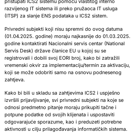
pristupati ICS2 sistemu pomoću vlastitog interno
razvijenog IT sistema ili preko pružaoca IT usluga
(ITSP) za slanje ENS podataka u ICS2 sistem.
Privredni subjekti koji nisu spremni do ovog datuma
(01.04.2025. godine) moraju najkasnije do 01.03.2025.
godine kontaktirati Nacionalni servis centar (National
Servis Desk) države članice EU u kojoj su se
registrovali i dobili svoj EORI broj, kako bi zatražili
vremenski okvir za implementaciju/termin za aktivaciju,
koji se može odobriti samo na osnovu podnesenog
zahtjeva.
Kako bi bili u skladu sa zahtjevima ICS2 i uspješno
izvršili prijavljivanje, svi privredni subjekti na koje se
odnosi predmetno pitanje moraju prikupiti tačne i
potpune podatke od svojih klijenata i uspostaviti
odgovarajuće sporazume, kao i preduzeti potrebne
aktivnosti u cilju prilagođavanja informatičkih sistema.