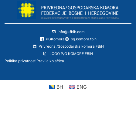
info@kfbih.com
PGKomora
pg.komora.fbih
Privredna /Gospodarska komora FBiH
LOGO P/G KOMORE FBIH
Politika privatnosti
Pravila kolačića
BH
ENG