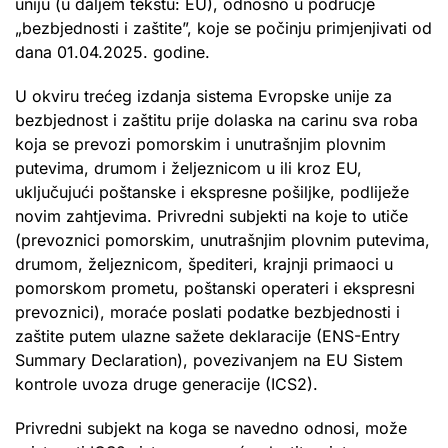
uniju (u daljem tekstu: EU), odnosno u područje
„bezbjednosti i zaštite”, koje se počinju primjenjivati od
dana 01.04.2025. godine.
U okviru trećeg izdanja sistema Evropske unije za
bezbjednost i zaštitu prije dolaska na carinu sva roba
koja se prevozi pomorskim i unutrašnjim plovnim
putevima, drumom i željeznicom u ili kroz EU,
uključujući poštanske i ekspresne pošiljke, podliježe
novim zahtjevima. Privredni subjekti na koje to utiče
(prevoznici pomorskim, unutrašnjim plovnim putevima,
drumom, željeznicom, špediteri, krajnji primaoci u
pomorskom prometu, poštanski operateri i ekspresni
prevoznici), moraće poslati podatke bezbjednosti i
zaštite putem ulazne sažete deklaracije (ENS-Entry
Summary Declaration), povezivanjem na EU Sistem
kontrole uvoza druge generacije (ICS2).
Privredni subjekt na koga se navedno odnosi, može