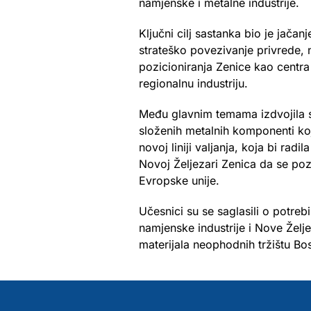
namjenske i metalne industrije.
Ključni cilj sastanka bio je jača
strateško povezivanje privrede, 
pozicioniranja Zenice kao centra 
regionalnu industriju.
Među glavnim temama izdvojila s
složenih metalnih komponenti koj
novoj liniji valjanja, koja bi rad
Novoj Željezari Zenica da se poz
Evropske unije.
Učesnici su se saglasili o potreb
namjenske industrije i Nove Želj
materijala neophodnih tržištu Bos