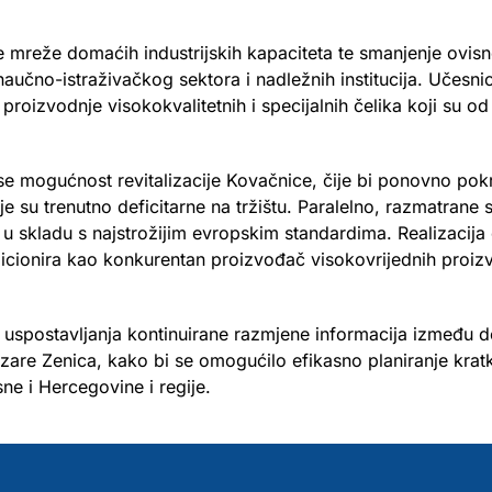
nje mreže domaćih industrijskih kapaciteta te smanjenje ovis
naučno-istraživačkog sektora i nadležnih institucija. Učesni
proizvodnje visokokvalitetnih i specijalnih čelika koji su 
e mogućnost revitalizacije Kovačnice, čije bi ponovno pok
e su trenutno deficitarne na tržištu. Paralelno, razmatrane
ila u skladu s najstrožijim evropskim standardima. Realizacij
icionira kao konkurentan proizvođač visokovrijednih proizv
i uspostavljanja kontinuirane razmjene informacija između d
ezare Zenica, kako bi se omogućilo efikasno planiranje kra
ne i Hercegovine i regije.