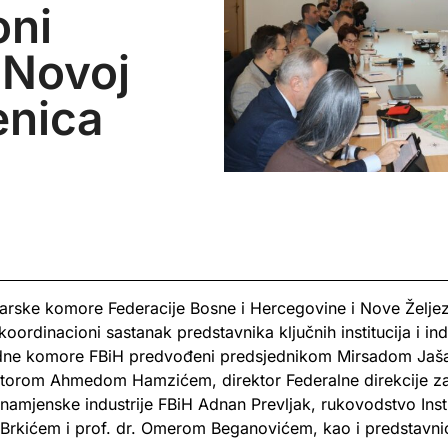
oni
 Novoj
enica
arske komore Federacije Bosne i Hercegovine i Nove Željeza
rdinacioni sastanak predstavnika ključnih institucija i ind
vredne komore FBiH predvođeni predsjednikom Mirsadom Jaš
ektorom Ahmedom Hamzićem, direktor Federalne direkcije za
 namjenske industrije FBiH Adnan Prevljak, rukovodstvo Ins
Brkićem i prof. dr. Omerom Beganovićem, kao i predstavnic