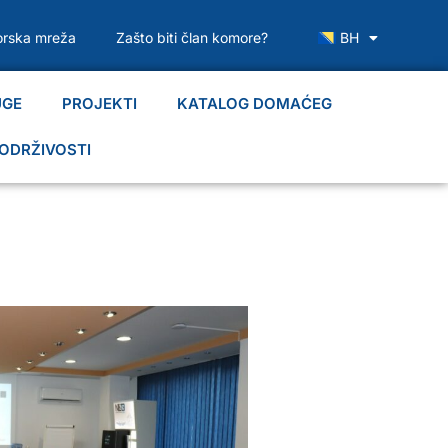
rska mreža
Zašto biti član komore?
BH
UGE
PROJEKTI
KATALOG DOMAĆEG
ODRŽIVOSTI