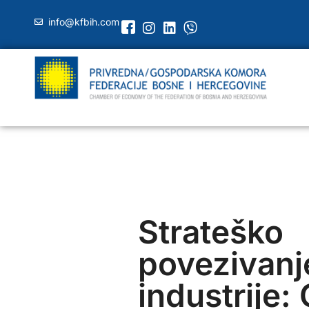
info@kfbih.com
Strateško
povezivanj
industrije: