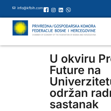
info@kfbih.com
U okviru Pr
Future na
Univerzitet
održan rad
sastanak