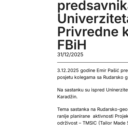
predsavnik
Univerziteta
Privredne 
FBiH
31/12/2025
3.12.2025 godine Emir Pašić pre
posjetu kolegama sa Rudarsko gr
Na sastanku su ispred Uninerzitet
Karadžin.
Tema sastanka na Rudarsko-geolo
ranije planirane aktivnosti Proj
održivost – TMSIC (Tailor Made S