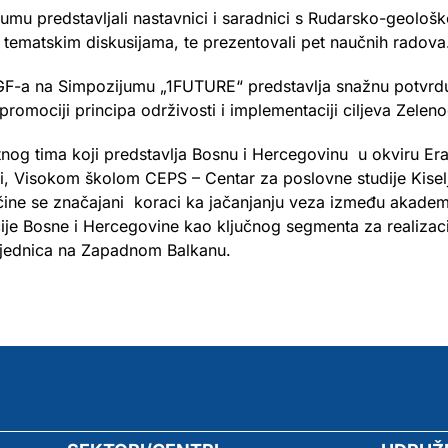
jumu predstavljali nastavnici i saradnici s Rudarsko-geološ
i tematskim diskusijama, te prezentovali pet naučnih radova
GGF-a na Simpozijumu „1FUTURE“ predstavlja snažnu potvrdu
romociji principa održivosti i implementaciji ciljeva Zele
tnog tima koji predstavlja Bosnu i Hercegovinu u okviru 
, Visokom školom CEPS – Centar za poslovne studije Kisel
čine se značajani koraci ka jačanjanju veza između akadems
je Bosne i Hercegovine kao ključnog segmenta za realizaci
 zajednica na Zapadnom Balkanu.