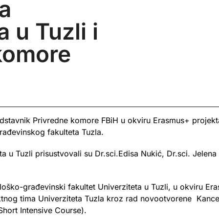
a
 u Tuzli i
komore
dstavnik Privredne komore FBiH u okviru Erasmus+ projekta
ađevinskog fakulteta Tuzla.
a u Tuzli prisustvovali su Dr.sci.Edisa Nukić, Dr.sci. Jelen
ško-građevinski fakultet Univerziteta u Tuzli, u okviru Er
ektnog tima Univerziteta Tuzla kroz rad novootvorene Kancel
hort Intensive Course).