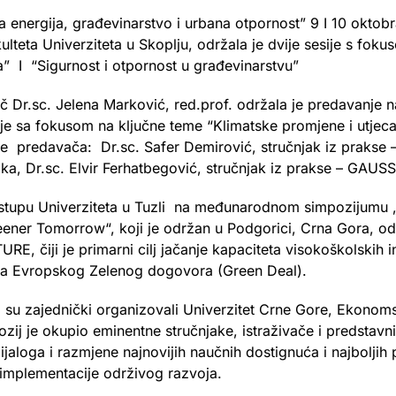
energija, građevinarstvo i urbana otpornost” 9 I 10 oktobr
teta Univerziteta u Skoplju, održala je dvije sesije s fok
a” I “Sigurnost i otpornost u građevinarstvu”
 Dr.sc. Jelena Marković, red.prof. održala je predavanje n
ije sa fokusom na ključne teme “Klimatske promjene i utjec
 predavača: Dr.sc. Safer Demirović, stručnjak iz prakse 
ika, Dr.sc. Elvir Ferhatbegović, stručnjak iz prakse – GAUSS
stupu Univerziteta u Tuzli na međunarodnom simpozijumu 
ener Tomorrow“, koji je održan u Podgorici, Crna Gora, od
RE, čiji je primarni cilj jačanje kapaciteta visokoškolskih 
eva Evropskog Zelenog dogovora (Green Deal).
 su zajednički organizovali Univerzitet Crne Gore, Ekonomski
ij je okupio eminentne stručnjake, istraživače i predstavn
ijaloga i razmjene najnovijih naučnih dostignuća i najboljih
 implementacije održivog razvoja.