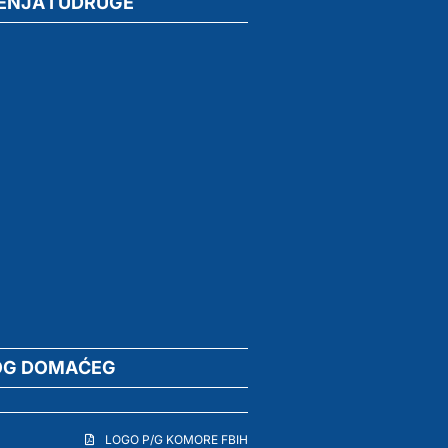
ENJA I UDRUGE
OG DOMAĆEG
LOGO P/G KOMORE FBIH