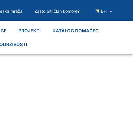
rska mreža
Zašto biti član komore?
BH
UGE
PROJEKTI
KATALOG DOMAĆEG
ODRŽIVOSTI