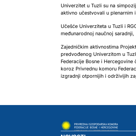
Univerzitet u Tuzli su na simpozi
aktivno učestvovali u plenarnim 
Učešće Univerziteta u Tuzli i R
međunarodnoj naučnoj saradnji, p
Zajedničkim aktivnostima Projek
predvođenog Univerzitom u Tuzli
Federacije Bosne i Hercegovine 
koroz Privrednu komoru Federaci
izgradnji otpornijih i održivijih