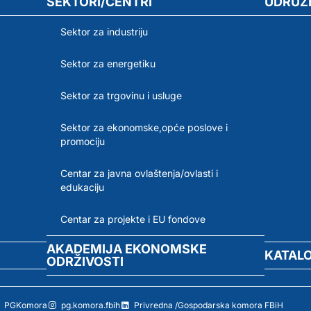
SEKTORI/CENTRI
UDRUŽ
Sektor za industriju
Sektor za energetiku
Sektor za trgovinu i usluge
Sektor za ekonomske,opće poslove i
promociju
Centar za javna ovlaštenja/ovlasti i
edukaciju
Centar za projekte i EU fondove
AKADEMIJA EKONOMSKE
KATAL
ODRŽIVOSTI
PGKomora
pg.komora.fbih
Privredna /Gospodarska komora FBiH