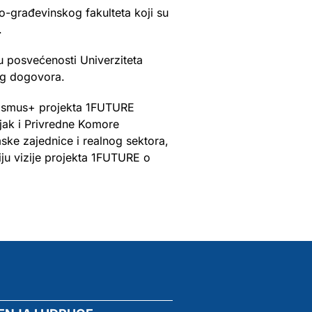
ko-građevinskog fakulteta koji su
.
 posvećenosti Univerziteta
nog dogovora.
Erasmus+ projekta 1FUTURE
jak i Privredne Komore
ke zajednice i realnog sektora,
ju vizije projekta 1FUTURE o