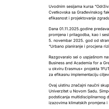
Uvodnim sesijama kursa “Održiva 
Cvetkovska sa Građevinskog fakul
efikasnost i projektovanje zgrad
Dana 01.11.2025.godine predavač
promjena i prilagodba, kao i ses
5. novembar 2025. god od strane
“Urbano planiranje i procjena riz
Razgovaralo sei o uspješnom na
Business and Academia for a Gre
u okviru Erasmus+ projekta 1FUTU
za efikasnu implementaciju cilj
Ovaj uistinu značajni naučni skup
Univerzitet u Novom Sadu. Simpoz
podsticanja multidisciplinarnog d
izazovima klimatskih promjena i