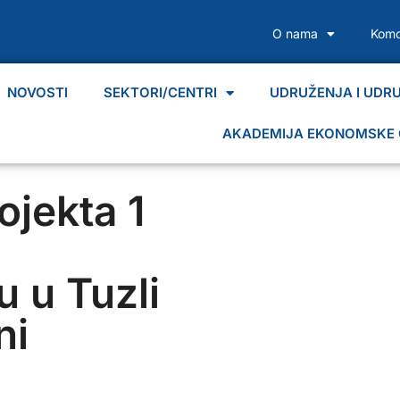
O nama
Komo
NOVOSTI
SEKTORI/CENTRI
UDRUŽENJA I UDR
AKADEMIJA EKONOMSKE 
ojekta 1
u u Tuzli
ni