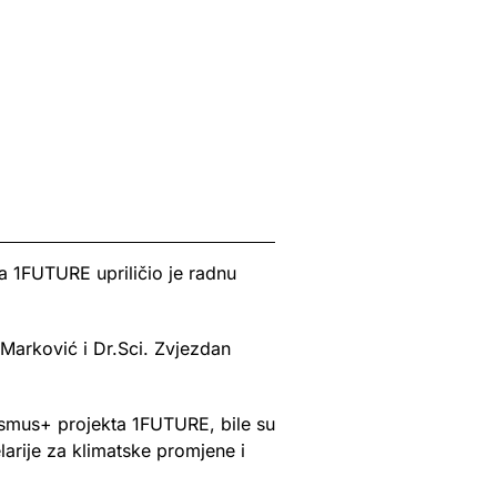
 1FUTURE upriličio je radnu
a Marković i Dr.Sci. Zvjezdan
asmus+ projekta 1FUTURE, bile su
arije za klimatske promjene i