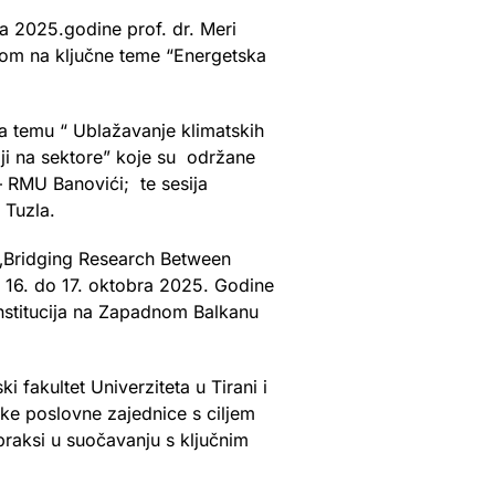
a 2025.godine prof. dr. Meri
usom na ključne teme “Energetska
a temu “ Ublažavanje klimatskih
aji na sektore” koje su održane
– RMU Banovići; te sesija
 Tuzla.
„Bridging Research Between
 16. do 17. oktobra 2025. Godine
institucija na Zapadnom Balkanu
 fakultet Univerziteta u Tirani i
ike poslovne zajednice s ciljem
 praksi u suočavanju s ključnim