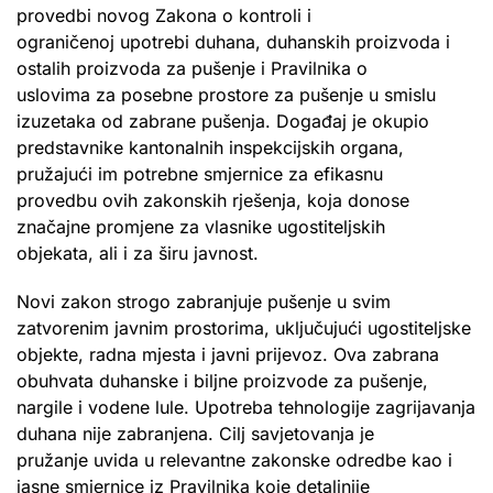
provedbi novog Zakona o kontroli i
ograničenoj upotrebi duhana, duhanskih proizvoda i
ostalih proizvoda za pušenje i Pravilnika o
uslovima za posebne prostore za pušenje u smislu
izuzetaka od zabrane pušenja. Događaj je okupio
predstavnike kantonalnih inspekcijskih organa,
pružajući im potrebne smjernice za efikasnu
provedbu ovih zakonskih rješenja, koja donose
značajne promjene za vlasnike ugostiteljskih
objekata, ali i za širu javnost.
Novi zakon strogo zabranjuje pušenje u svim
zatvorenim javnim prostorima, uključujući ugostiteljske
objekte, radna mjesta i javni prijevoz. Ova zabrana
obuhvata duhanske i biljne proizvode za pušenje,
nargile i vodene lule. Upotreba tehnologije zagrijavanja
duhana nije zabranjena. Cilj savjetovanja je
pružanje uvida u relevantne zakonske odredbe kao i
jasne smjernice iz Pravilnika koje detaljnije