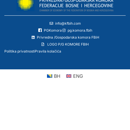
info@kfbih.com
PGKomora
pg.komora.fbih
Privredna /Gospodarska komora FBiH
LOGO P/G KOMORE FBIH
Politika privatnosti
Pravila kolačića
BH
ENG