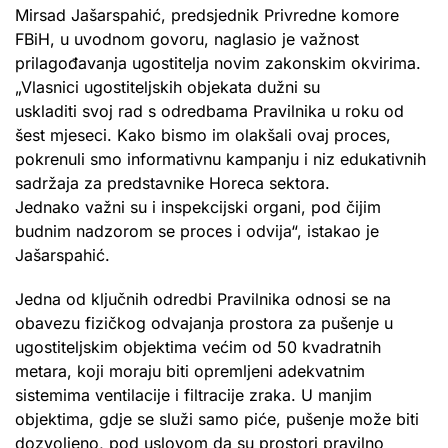
Mirsad Jašarspahić, predsjednik Privredne komore
FBiH, u uvodnom govoru, naglasio je važnost
prilagođavanja ugostitelja novim zakonskim okvirima.
„Vlasnici ugostiteljskih objekata dužni su
uskladiti svoj rad s odredbama Pravilnika u roku od
šest mjeseci. Kako bismo im olakšali ovaj proces,
pokrenuli smo informativnu kampanju i niz edukativnih
sadržaja za predstavnike Horeca sektora.
Jednako važni su i inspekcijski organi, pod čijim
budnim nadzorom se proces i odvija“, istakao je
Jašarspahić.
Jedna od ključnih odredbi Pravilnika odnosi se na
obavezu fizičkog odvajanja prostora za pušenje u
ugostiteljskim objektima većim od 50 kvadratnih
metara, koji moraju biti opremljeni adekvatnim
sistemima ventilacije i filtracije zraka. U manjim
objektima, gdje se služi samo piće, pušenje može biti
dozvoljeno, pod uslovom da su prostori pravilno