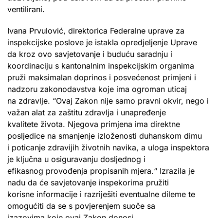
ventilirani.
Ivana Prvulović, direktorica Federalne uprave za
inspekcijske poslove je istakla opredjeljenje Uprave
da kroz ovo savjetovanje i buduću saradnju i
koordinaciju s kantonalnim inspekcijskim organima
pruži maksimalan doprinos i posvećenost primjeni i
nadzoru zakonodavstva koje ima ogroman uticaj
na zdravlje. “Ovaj Zakon nije samo pravni okvir, nego i
važan alat za zaštitu zdravlja i unapređenje
kvalitete života. Njegova primjena ima direktne
posljedice na smanjenje izloženosti duhanskom dimu
i poticanje zdravijih životnih navika, a uloga inspektora
je ključna u osiguravanju dosljednog i
efikasnog provođenja propisanih mjera.“ Izrazila je
nadu da će savjetovanje inspekorima pružiti
korisne informacije i razriješiti eventualne dileme te
omogućiti da se s povjerenjem suoče sa
izazovima koje ovaj Zakon donosi.