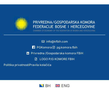
info@kfbih.com
PGKomora
pg.komora.fbih
Privredna /Gospodarska komora FBiH
LOGO P/G KOMORE FBIH
Politika privatnosti
Pravila kolačića
BH
ENG