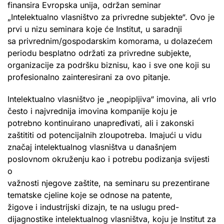
finansira Evropska unija, održan seminar
„Intelektualno vlasništvo za privredne subjekte“. Ovo je
prvi u nizu seminara koje će Institut, u saradnji
sa privrednim/gospodarskim komorama, u dolazećem
periodu besplatno održati za privredne subjekte,
organizacije za podršku biznisu, kao i sve one koji su
profesionalno zainteresirani za ovo pitanje.
Intelektualno vlasništvo je „neopipljiva“ imovina, ali vrlo
često i najvrednija imovina kompanije koju je
potrebno kontinuirano unapređivati, ali i zakonski
zaštititi od potencijalnih zloupotreba. Imajući u vidu
značaj intelektualnog vlasništva u današnjem
poslovnom okruženju kao i potrebu podizanja svijesti
o
važnosti njegove zaštite, na seminaru su prezentirane
tematske cjeline koje se odnose na patente,
žigove i industrijski dizajn, te na uslugu pred-
dijagnostike intelektualnog vlasništva, koju je Institut za