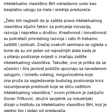
intelektualno vlasništvo BiH odnedavno uveo kao
besplatnu uslugu za mala i srednja preduzeća.
„Želio bih naglasiti da je zaštita prava intelektualnog
vlasništva ključni faktor za poticanje inovacija,
razvoja i napretka u društvu. Kreativnost i inovativnost
su pokretači privrednog razvoja i zato ih trebamo
zaštititi i poticati. Značaj ovakvih seminara se ogleda u
tome da su oni jedan od najvažnijih alata kada je
u pitanju podizanje svijesti o značaju zaštite
intelektualnog vlasništva. Također, ovo je prilika da se
učesnici i šira javnost pobliže upoznaju sa navedenom
uslugom, i između ostalog, mogućnostima koje
ona pruža za sagledavanje budućeg poslovanja kroz
razumijevanje prednosti koje se stiču zaštitom
intelektualnog vlasništva,“ ovom prilikom je zaključio
Goran Trifković, stručni savjetnik za industrijski
dizajn u Institutu za intelektualno vlasništvo BiH, koji je
ujedno bio i jedan od predavača.