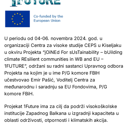
U periodu od 04-06. novembra 2024. god. u
organizaciji Centra za visoke studije CEPS u Kiseljaku
u okviru Projekta “jOiNEd For sUsTainability – bUilding
climate REsilient communities in WB and EU –
1FUTURE”, održani su radni sastanci Upravnog odbora
Projekta na kojim je u ime P/G komore FBIH
učestvovao Emir Pašić, Voditelj Centra za
međunarodnu i saradnju sa EU Fondovima, P/G
komore FBiH.
Projekat 1Future ima za cilj da podrži visokoškolske
institucije Zapadnog Balkana u izgradnji kapaciteta u
oblasti održivosti, otpornosti i klimatskih akcija.