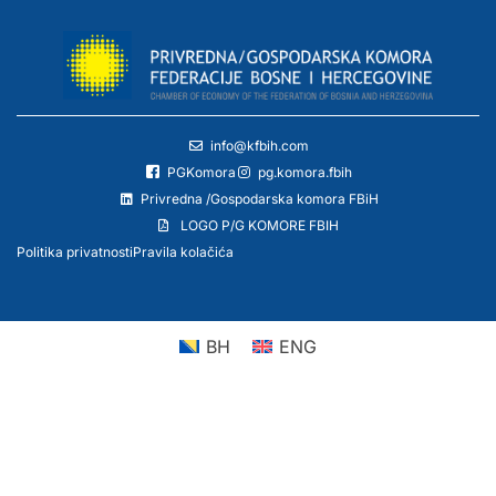
info@kfbih.com
PGKomora
pg.komora.fbih
Privredna /Gospodarska komora FBiH
LOGO P/G KOMORE FBIH
Politika privatnosti
Pravila kolačića
BH
ENG