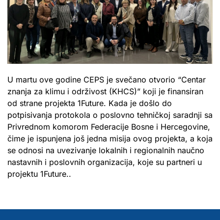
U martu ove godine CEPS je svečano otvorio “Centar
znanja za klimu i održivost (KHCS)” koji je finansiran
od strane projekta 1Future. Kada je došlo do
potpisivanja protokola o poslovno tehničkoj saradnji sa
Privrednom komorom Federacije Bosne i Hercegovine,
čime je ispunjena još jedna misija ovog projekta, a koja
se odnosi na uvezivanje lokalnih i regionalnih naučno
nastavnih i poslovnih organizacija, koje su partneri u
projektu 1Future..