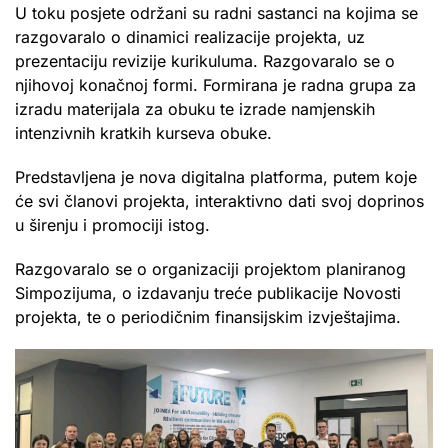
U toku posjete održani su radni sastanci na kojima se
razgovaralo o dinamici realizacije projekta, uz
prezentaciju revizije kurikuluma. Razgovaralo se o
njihovoj konačnoj formi. Formirana je radna grupa za
izradu materijala za obuku te izrade namjenskih
intenzivnih kratkih kurseva obuke.
Predstavljena je nova digitalna platforma, putem koje
će svi članovi projekta, interaktivno dati svoj doprinos
u širenju i promociji istog.
Razgovaralo se o organizaciji projektom planiranog
Simpozijuma, o izdavanju treće publikacije Novosti
projekta, te o periodičnim finansijskim izvještajima.