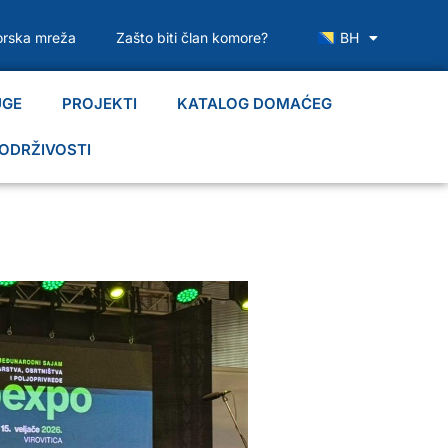
rska mreža
Zašto biti član komore?
BH
UGE
PROJEKTI
KATALOG DOMAĆEG
ODRŽIVOSTI