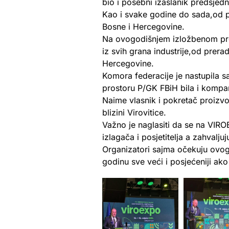
bio i posebni izaslanik predsjed
Kao i svake godine do sada,od 
Bosne i Hercegovine.
Na ovogodišnjem izložbenom pros
iz svih grana industrije,od prer
Hercegovine.
Komora federacije je nastupila 
prostoru P/GK FBiH bila i kompan
Naime vlasnik i pokretač proizv
blizini Virovitice.
Važno je naglasiti da se na VIR
izlagača i posjetitelja a zahval
Organizatori sajma očekuju ovog
godinu sve veći i posjećeniji ako