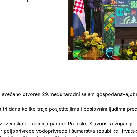
je svečano otvoren 29.međunarodni sajam gospodarstva,obr
ri dana koliko traje posjetiteljima i poslovnim ljudima pred
izozemska a županija partner Požeško Slavonska županija.
r poljoprivrede,vodoprivrede i šumarstva republike Hrvatske