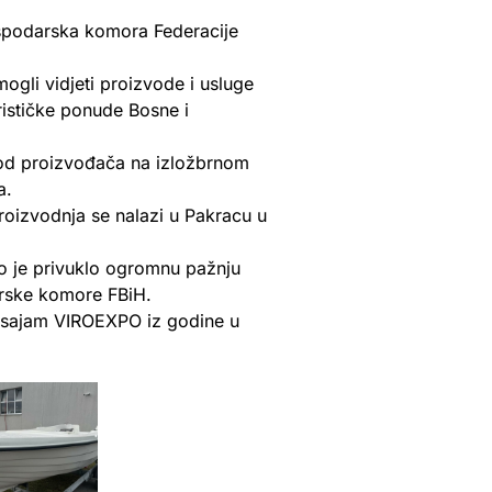
ospodarska komora Federacije
gli vidjeti proizvode i usluge
rističke ponude Bosne i
n od proizvođača na izložbrnom
a.
roizvodnja se nalazi u Pakracu u
to je privuklo ogromnu pažnju
arske komore FBiH.
e sajam VIROEXPO iz godine u