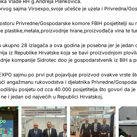
nika Vlade RH g.Andreja Plenkovića.
prvog sajma Viroexpo,svoje učešće je uzela i Privredna/G
toru Privredne/Gospodarske komore FBiH posjetitelji su mo
ade plastike,metala,proizvodnje hrane,proizvođača vina te tu
sa ukupno 28 izlagača a ova godina je posebna jer je jeda
ija iz Republike Hrvatske koja se bavi proizvodnjom plovil
odnje kompanije Sidrotec doo je gospodarstvenik iz BiH a p
OEXPO sajmu po prvi put pojavljuje proizvod ovakve vrste š
jujući angažmanu rukovodstva i djelatnika Privredne/Gospod
odišnju posjetu od cca 40.000 posjetitelja što govori da j
 ne i jedan od najvećih u Republici Hrvatskoj.