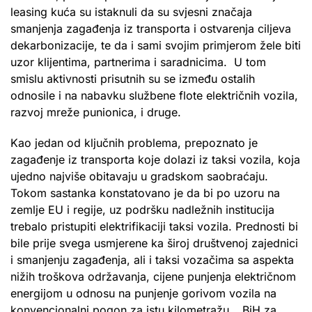
leasing kuća su istaknuli da su svjesni značaja
smanjenja zagađenja iz transporta i ostvarenja ciljeva
dekarbonizacije, te da i sami svojim primjerom žele biti
uzor klijentima, partnerima i saradnicima. U tom
smislu aktivnosti prisutnih su se između ostalih
odnosile i na nabavku službene flote električnih vozila,
razvoj mreže punionica, i druge.
Kao jedan od ključnih problema, prepoznato je
zagađenje iz transporta koje dolazi iz taksi vozila, koja
ujedno najviše obitavaju u gradskom saobraćaju.
Tokom sastanka konstatovano je da bi po uzoru na
zemlje EU i regije, uz podršku nadležnih institucija
trebalo pristupiti elektrifikaciji taksi vozila. Prednosti bi
bile prije svega usmjerene ka široj društvenoj zajednici
i smanjenju zagađenja, ali i taksi vozačima sa aspekta
nižih troškova održavanja, cijene punjenja električnom
energijom u odnosu na punjenje gorivom vozila na
konvencionalni pogon za istu kilometražu… BiH za