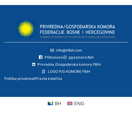
info@kfbih.com
PGKomora
pg.komora.fbih
Privredna /Gospodarska komora FBiH
LOGO P/G KOMORE FBIH
Politika privatnosti
Pravila kolačića
BH
ENG