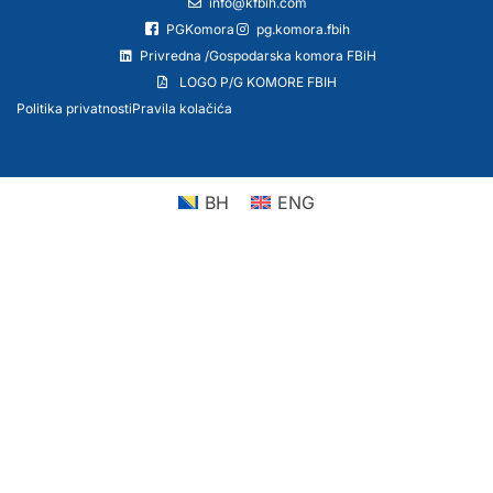
info@kfbih.com
PGKomora
pg.komora.fbih
Privredna /Gospodarska komora FBiH
LOGO P/G KOMORE FBIH
Politika privatnosti
Pravila kolačića
BH
ENG