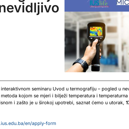
nevidljivo
interaktivnom seminaru Uvod u termografiju – pogled u nevi
etoda kojom se mjeri i bilježi temperatura i temperaturna r
isnom i zašto je u širokoj upotrebi, saznat ćemo u utorak,
1
fe.ius.edu.ba/en/apply-form