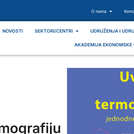
O nama
Komo
NOVOSTI
SEKTORI/CENTRI
UDRUŽENJA I UDR
AKADEMIJA EKONOMSKE 
mografiju