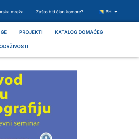
rska mreža
Zašto biti član komore?
BH
UGE
PROJEKTI
KATALOG DOMAĆEG
ODRŽIVOSTI