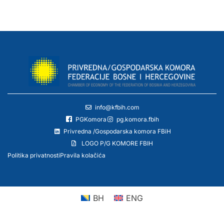
info@kfbih.com
PGKomora
pg.komora.fbih
Privredna /Gospodarska komora FBiH
LOGO P/G KOMORE FBIH
Politika privatnosti
Pravila kolačića
BH
ENG