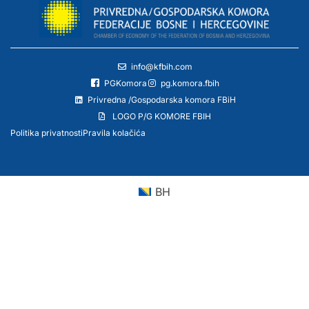
info@kfbih.com
PGKomora
pg.komora.fbih
Privredna /Gospodarska komora FBiH
LOGO P/G KOMORE FBIH
Politika privatnosti
Pravila kolačića
BH