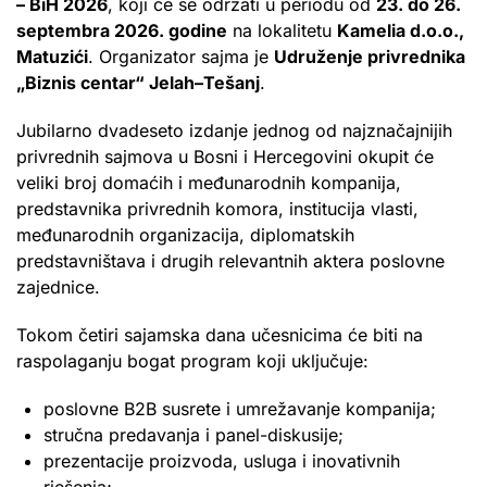
– BiH 2026
, koji će se održati u periodu od
23. do 26.
septembra 2026. godine
na lokalitetu
Kamelia d.o.o.,
Matuzići
. Organizator sajma je
Udruženje privrednika
„Biznis centar“ Jelah–Tešanj
.
Jubilarno dvadeseto izdanje jednog od najznačajnijih
privrednih sajmova u Bosni i Hercegovini okupit će
veliki broj domaćih i međunarodnih kompanija,
predstavnika privrednih komora, institucija vlasti,
međunarodnih organizacija, diplomatskih
predstavništava i drugih relevantnih aktera poslovne
zajednice.
Tokom četiri sajamska dana učesnicima će biti na
raspolaganju bogat program koji uključuje:
poslovne B2B susrete i umrežavanje kompanija;
stručna predavanja i panel-diskusije;
prezentacije proizvoda, usluga i inovativnih
rješenja;