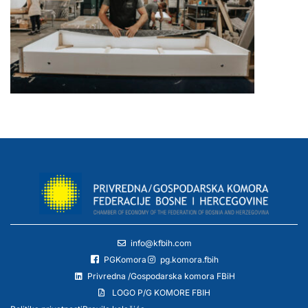
info@kfbih.com
PGKomora
pg.komora.fbih
Privredna /Gospodarska komora FBiH
LOGO P/G KOMORE FBIH