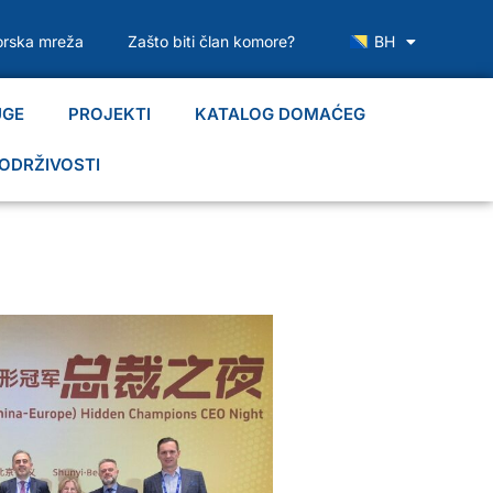
rska mreža
Zašto biti član komore?
BH
UGE
PROJEKTI
KATALOG DOMAĆEG
ODRŽIVOSTI