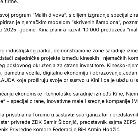
e firme.
svoj program “Malih divova”, s ciljem izgradnje specijalizir
iriran je njemačkim modelom “skrivenih šampiona”, poznatih
 2025. godine, Kina planira razviti 10.000 preduzeća “malih
 industrijskog parka, demonstracione zone saradnje između
odstaći zajedničke projekte između kineskih i njemačkih kom
nijeg poslovnog okruženja za strane investitore. Kinesko-nje
ju, pametna vozila, digitalnu ekonomiju i obrazovanje.Jedan
AUDA koje proširuju svoje prisustvo u Kini i dalje ulažu u ist
jačanju ekonomske i tehnološke saradnje između Kine, Nje
 – specijalizirane, inovativne male i srednje kompanije (M
ila prisutna na forumu u sastavu: suorganizator i predstavn
star privrede ZDK Samir Šibonjić, predstavnik sajma ZEPS S
vnik Privredne komore Federacije BiH Armin Hodžić.