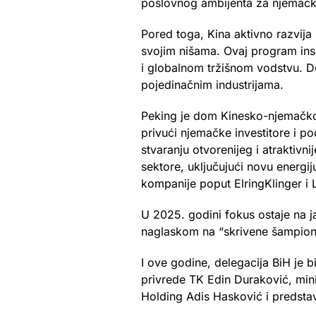
poslovnog ambijenta za njemačk
Pored toga, Kina aktivno razvija 
svojim nišama. Ovaj program insp
i globalnom tržišnom vodstvu. Do
pojedinačnim industrijama.
Peking je dom Kinesko-njemačkog
privući njemačke investitore i p
stvaranju otvorenijeg i atraktiv
sektore, uključujući novu energi
kompanije poput ElringKlinger i L
U 2025. godini fokus ostaje na 
naglaskom na “skrivene šampione”
I ove godine, delegacija BiH je b
privrede TK Edin Duraković, mini
Holding Adis Hasković i predsta