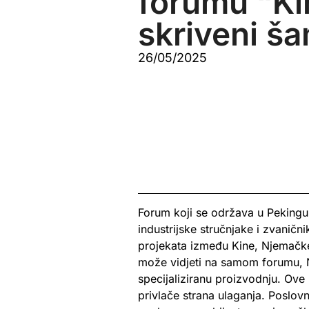
forumu “Ki
skriveni š
26/05/2025
Forum koji se održava u Pekingu
industrijske stručnjake i zvaničn
projekata između Kine, Njemačk
može vidjeti na samom forumu, Nj
specijaliziranu proizvodnju. Ove
privlače strana ulaganja. Poslo