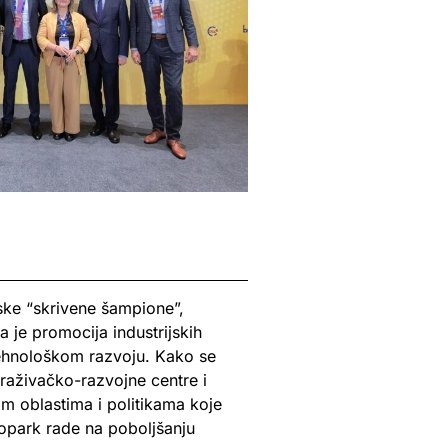
ske “skrivene šampione”,
 je promocija industrijskih
ehnološkom razvoju. Kako se
traživačko-razvojne centre i
im oblastima i politikama koje
opark rade na poboljšanju