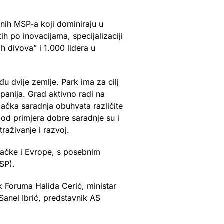
anih MSP-a koji dominiraju u
 po inovacijama, specijalizaciji
 divova” i 1.000 lidera u
 dvije zemlje. Park ima za cilj
panija. Grad aktivno radi na
mačka saradnja obuhvata različite
 od primjera dobre saradnje su i
raživanje i razvoj.
mačke i Evrope, s posebnim
SP).
ik Foruma Halida Cerić, ministar
anel Ibrić, predstavnik AS