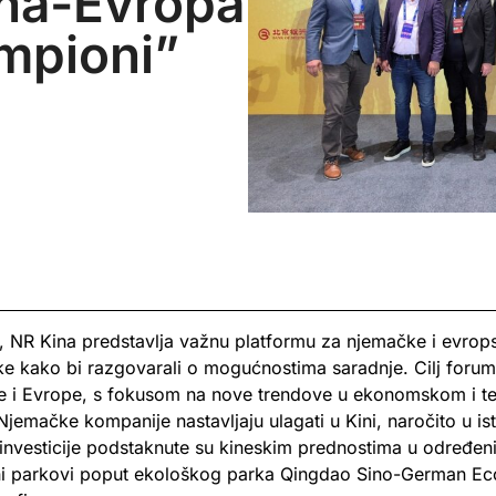
na-Evropa
ampioni”
, NR Kina predstavlja važnu platformu za njemačke i evrop
ike kako bi razgovarali o mogućnostima saradnje. Cilj foruma
e i Evrope, s fokusom na nove trendove u ekonomskom i t
emačke kompanije nastavljaju ulagati u Kini, naročito u is
 investicije podstaknute su kineskim prednostima u određen
vni parkovi poput ekološkog parka Qingdao Sino-German Ec