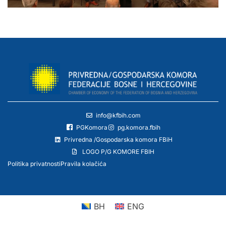
info@kfbih.com
PGKomora
pg.komora.fbih
Privredna /Gospodarska komora FBiH
LOGO P/G KOMORE FBIH
Politika privatnosti
Pravila kolačića
BH
ENG