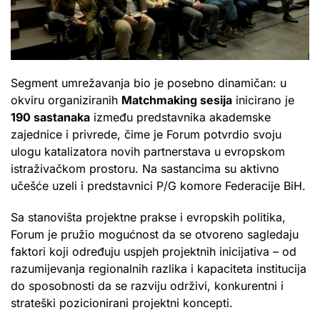
Segment umrežavanja bio je posebno dinamičan: u
okviru organiziranih
Matchmaking sesija
inicirano je
190 sastanaka
između predstavnika akademske
zajednice i privrede, čime je Forum potvrdio svoju
ulogu katalizatora novih partnerstava u evropskom
istraživačkom prostoru. Na sastancima su aktivno
učešće uzeli i predstavnici P/G komore Federacije BiH.
Sa stanovišta projektne prakse i evropskih politika,
Forum je pružio mogućnost da se otvoreno sagledaju
faktori koji određuju uspjeh projektnih inicijativa – od
razumijevanja regionalnih razlika i kapaciteta institucija
do sposobnosti da se razviju održivi, konkurentni i
strateški pozicionirani projektni koncepti.