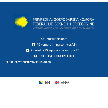
info@kfbih.com
PGKomora
pg.komora.fbih
Privredna /Gospodarska komora FBiH
LOGO P/G KOMORE FBIH
Politika privatnosti
Pravila kolačića
BH
ENG