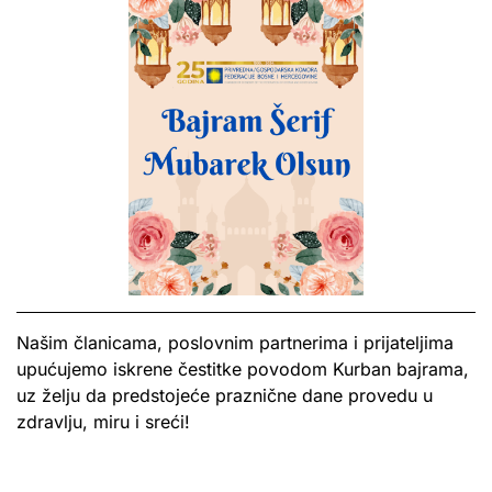
Našim članicama, poslovnim partnerima i prijateljima
upućujemo iskrene čestitke povodom Kurban bajrama,
uz želju da predstojeće praznične dane provedu u
zdravlju, miru i sreći!