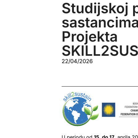
Studijskoj p
sastancim
Projekta
SKILL2SUS
22/04/2026
U periodu od
15. do 17
. aprila 