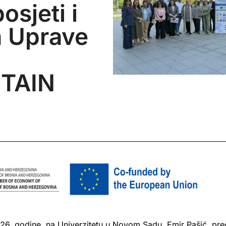
osjeti i
a Uprave
TAIN
2026. godine, na Univerzitetu u Novom Sadu, Emir Pašić, pr