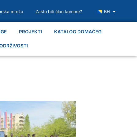
rska mreža
Zašto biti član komore?
BH
UGE
PROJEKTI
KATALOG DOMAĆEG
ODRŽIVOSTI