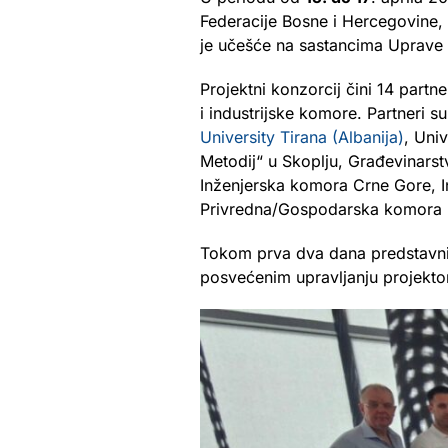
Federacije Bosne i Hercegovine,
je učešće na sastancima Uprave
Projektni konzorcij čini 14 partn
i industrijske komore. Partneri s
University Tirana (Albanija)
, Univ
Metodij“ u Skoplju, Građevinarst
Inženjerska komora Crne Gore, Ins
Privredna/Gospodarska komora F
Tokom prva dva dana predstavnic
posvećenim upravljanju projekt