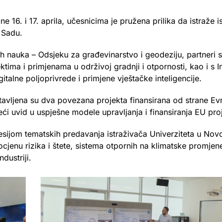
e 16. i 17. aprila, učesnicima je pružena prilika da istraže is
 Sadu.
h nauka – Odsjeku za građevinarstvo i geodeziju, partneri s
ktima i primjenama u održivoj gradnji i otpornosti, kao i s I
gitalne poljoprivrede i primjene vještačke inteligencije.
avljena su dva povezana projekta finansirana od strane Evr
ći uvid u uspješne modele upravljanja i finansiranja EU pro
sesijom tematskih predavanja istraživača Univerziteta u No
ocjenu rizika i štete, sistema otpornih na klimatske promjen
dustriji.