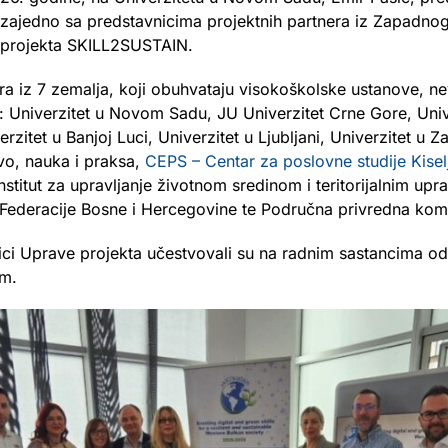
 zajedno sa predstavnicima projektnih partnera iz Zapadnog
 projekta SKILL2SUSTAIN.
era iz 7 zemalja, koji obuhvataju visokoškolske ustanove, ne
u: Univerzitet u Novom Sadu, JU Univerzitet Crne Gore, Univ
erzitet u Banjoj Luci, Univerzitet u Ljubljani, Univerzitet u Za
vo, nauka i praksa,
CEPS – Centar za poslovne studije Kisel
titut za upravljanje životnom sredinom i teritorijalnim upra
ederacije Bosne i Hercegovine te Područna privredna kom
i Uprave projekta učestvovali su na radnim sastancima od
om.