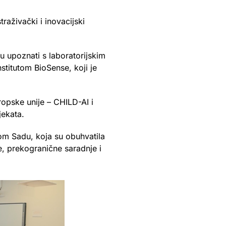
traživački i inovacijski
u upoznati s laboratorijskim
nstitutom BioSense, koji je
opske unije – CHILD-AI i
jekata.
vom Sadu, koja su obuhvatila
e, prekogranične saradnje i