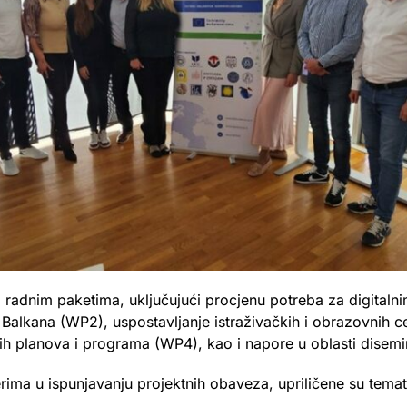
m radnim paketima, uključujući procjenu potreba za digital
alkana (WP2), uspostavljanje istraživačkih i obrazovnih ce
nih planova i programa (WP4), kao i napore u oblasti disemi
rima u ispunjavanju projektnih obaveza, upriličene su tema