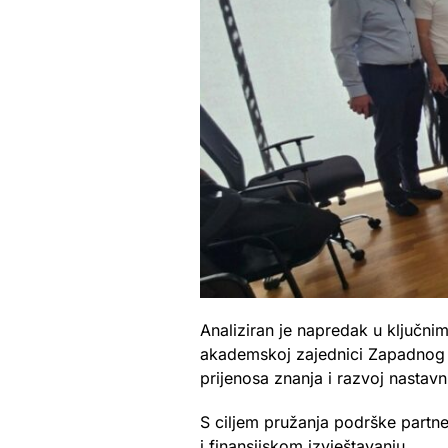
Analiziran je napredak u ključni
akademskoj zajednici Zapadnog B
prijenosa znanja i razvoj nastav
S ciljem pružanja podrške partne
i finansijskom izvještavanju.