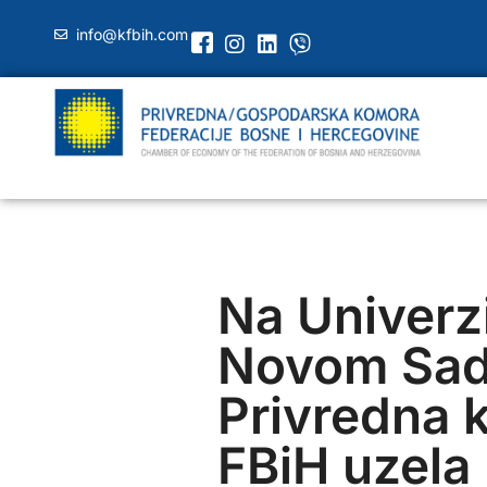
info@kfbih.com
Na Univerzi
Novom Sa
Privredna 
FBiH uzela