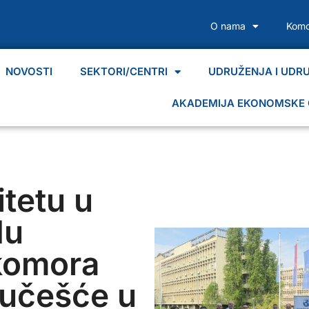
O nama
Komo
NOVOSTI
SEKTORI/CENTRI
UDRUŽENJA I UDR
AKADEMIJA EKONOMSKE 
tetu u
du
komora
 učešće u