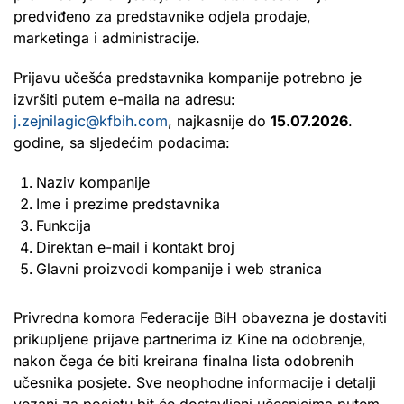
predviđeno za predstavnike odjela prodaje,
marketinga i administracije.
Prijavu učešća predstavnika kompanije potrebno je
izvršiti putem e-maila na adresu:
j.zejnilagic@kfbih.com
, najkasnije do
15.07.2026
.
godine, sa sljedećim podacima:
Naziv kompanije
Ime i prezime predstavnika
Funkcija
Direktan e-mail i kontakt broj
Glavni proizvodi kompanije i web stranica
Privredna komora Federacije BiH obavezna je dostaviti
prikupljene prijave partnerima iz Kine na odobrenje,
nakon čega će biti kreirana finalna lista odobrenih
učesnika posjete. Sve neophodne informacije i detalji
vezani za posjetu bit će dostavljeni učesnicima putem