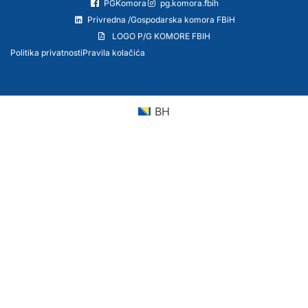
PGKomora
pg.komora.fbih
Privredna /Gospodarska komora FBiH
LOGO P/G KOMORE FBIH
Politika privatnosti
Pravila kolačića
BH