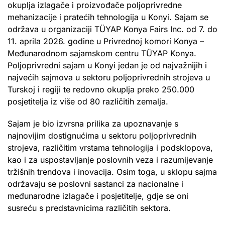
okuplja izlagače i proizvođače poljoprivredne
mehanizacije i pratećih tehnologija u Konyi. Sajam se
održava u organizaciji TÜYAP Konya Fairs Inc. od 7. do
11. aprila 2026. godine u Privrednoj komori Konya –
Međunarodnom sajamskom centru TÜYAP Konya.
Poljoprivredni sajam u Konyi jedan je od najvažnijih i
najvećih sajmova u sektoru poljoprivrednih strojeva u
Turskoj i regiji te redovno okuplja preko 250.000
posjetitelja iz više od 80 različitih zemalja.
Sajam je bio izvrsna prilika za upoznavanje s
najnovijim dostignućima u sektoru poljoprivrednih
strojeva, različitim vrstama tehnologija i podsklopova,
kao i za uspostavljanje poslovnih veza i razumijevanje
tržišnih trendova i inovacija. Osim toga, u sklopu sajma
održavaju se poslovni sastanci za nacionalne i
međunarodne izlagače i posjetitelje, gdje se oni
susreću s predstavnicima različitih sektora.