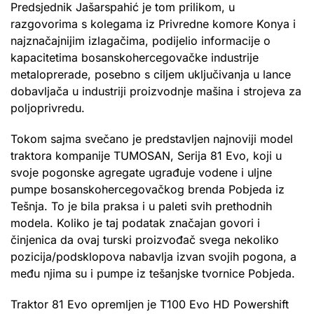
Predsjednik Jašarspahić je tom prilikom, u
razgovorima s kolegama iz Privredne komore Konya i
najznačajnijim izlagačima, podijelio informacije o
kapacitetima bosanskohercegovačke industrije
metaloprerade, posebno s ciljem uključivanja u lance
dobavljača u industriji proizvodnje mašina i strojeva za
poljoprivredu.
Tokom sajma svečano je predstavljen najnoviji model
traktora kompanije TUMOSAN, Serija 81 Evo, koji u
svoje pogonske agregate ugrađuje vodene i uljne
pumpe bosanskohercegovačkog brenda Pobjeda iz
Tešnja. To je bila praksa i u paleti svih prethodnih
modela. Koliko je taj podatak značajan govori i
činjenica da ovaj turski proizvođač svega nekoliko
pozicija/podsklopova nabavlja izvan svojih pogona, a
među njima su i pumpe iz tešanjske tvornice Pobjeda.
Traktor 81 Evo opremljen je T100 Evo HD Powershift