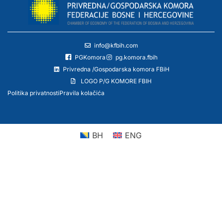
info@kfbih.com
PGKomora
pg.komora.fbih
Privredna /Gospodarska komora FBiH
LOGO P/G KOMORE FBIH
Politika privatnosti
Pravila kolačića
BH
ENG