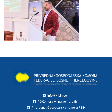
info@kfbih.com
PGKomora
pg.komora.fbih
Privredna /Gospodarska komora FBiH