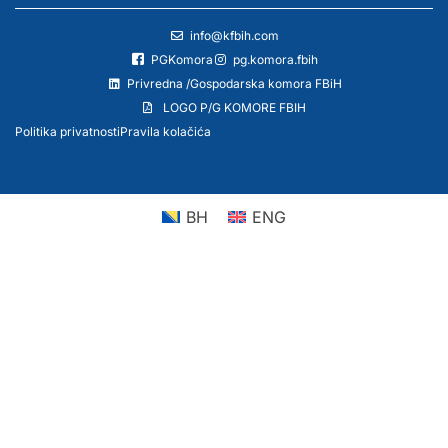
info@kfbih.com
PGKomora
pg.komora.fbih
Privredna /Gospodarska komora FBiH
LOGO P/G KOMORE FBIH
Politika privatnosti
Pravila kolačića
BH
ENG