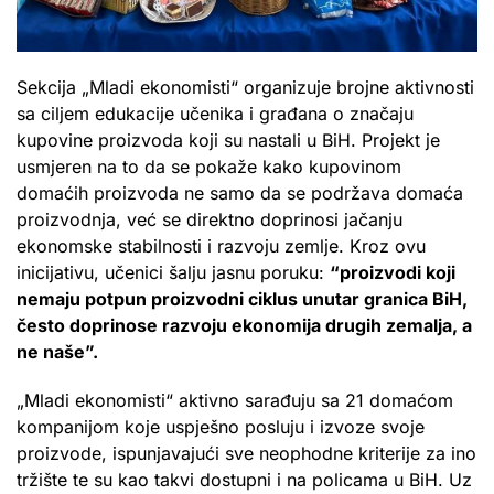
Sekcija „Mladi ekonomisti“ organizuje brojne aktivnosti
sa ciljem edukacije učenika i građana o značaju
kupovine proizvoda koji su nastali u BiH. Projekt je
usmjeren na to da se pokaže kako kupovinom
domaćih proizvoda ne samo da se podržava domaća
proizvodnja, već se direktno doprinosi jačanju
ekonomske stabilnosti i razvoju zemlje. Kroz ovu
inicijativu, učenici šalju jasnu poruku:
“proizvodi koji
nemaju potpun proizvodni ciklus unutar granica BiH,
često doprinose razvoju ekonomija drugih zemalja, a
ne naše”.
„Mladi ekonomisti“ aktivno sarađuju sa 21 domaćom
kompanijom koje uspješno posluju i izvoze svoje
proizvode, ispunjavajući sve neophodne kriterije za ino
tržište te su kao takvi dostupni i na policama u BiH. Uz