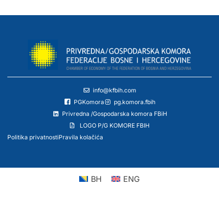
info@kfbih.com
PGKomora
pg.komora.fbih
Privredna /Gospodarska komora FBiH
LOGO P/G KOMORE FBIH
Politika privatnosti
Pravila kolačića
BH
ENG