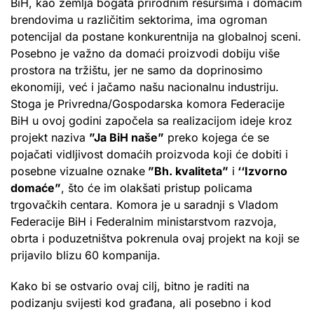
BiH, kao zemlja bogata prirodnim resursima i domaćim
brendovima u različitim sektorima, ima ogroman
potencijal da postane konkurentnija na globalnoj sceni.
Posebno je važno da domaći proizvodi dobiju više
prostora na tržištu, jer ne samo da doprinosimo
ekonomiji, već i jačamo našu nacionalnu industriju.
Stoga je Privredna/Gospodarska komora Federacije
BiH u ovoj godini započela sa realizacijom ideje kroz
projekt naziva
”Ja BiH naše”
preko kojega će se
pojačati vidljivost domaćih proizvoda koji će dobiti i
posebne vizualne oznake
”Bh. kvaliteta”
i
‘‘Izvorno
domaće”
, što će im olakšati pristup policama
trgovačkih centara. Komora je u saradnji s Vladom
Federacije BiH i Federalnim ministarstvom razvoja,
obrta i poduzetništva pokrenula ovaj projekt na koji se
prijavilo blizu 60 kompanija.
Kako bi se ostvario ovaj cilj, bitno je raditi na
podizanju svijesti kod građana, ali posebno i kod