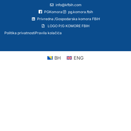
info@kfbih.com
PGKomora
pg.komora.fbih
Privredna /Gospodarska komora FBiH
LOGO P/G KOMORE FBIH
Politika privatnosti
Pravila kolačića
BH
ENG