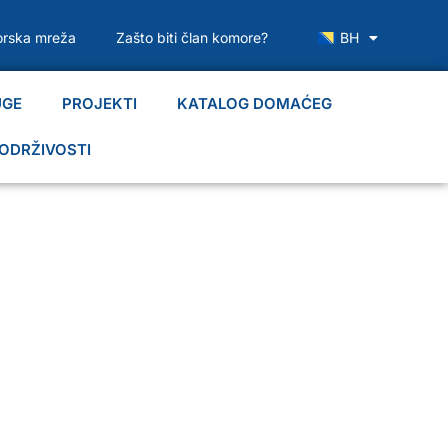
rska mreža
Zašto biti član komore?
BH
UGE
PROJEKTI
KATALOG DOMAĆEG
ODRŽIVOSTI