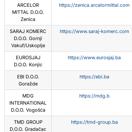
ARCELOR
https://zenica.arcelormittal.com
MITTAL D.O.O.
Zenica
SARAJ KOMERC
https://www.saraj-komerc.com
D.O.O. Gornji
Vakuf/Uskoplje
EUROSJAJ
https://www.eurosjaj.ba
D.O.O. Konjic
EBI D.O.O.
https://ebi.ba
Goražde
MDG
https://mdg.b
INTERNATIONAL
D.O.O. Vogošća
TMD GROUP
https://tmd-group.ba
D.O.O. Gradačac