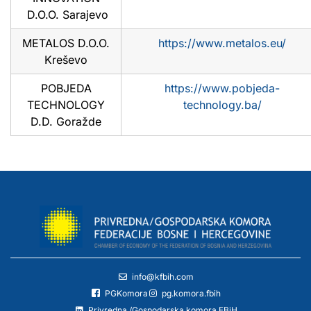
D.O.O. Sarajevo
METALOS D.O.O.
https://www.metalos.eu/
Kreševo
POBJEDA
https://www.pobjeda-
TECHNOLOGY
technology.ba/
D.D. Goražde
info@kfbih.com
PGKomora
pg.komora.fbih
Privredna /Gospodarska komora FBiH