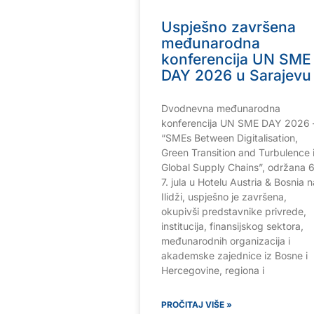
Uspješno završena
međunarodna
konferencija UN SME
DAY 2026 u Sarajevu
Dvodnevna međunarodna
konferencija UN SME DAY 2026 
“SMEs Between Digitalisation,
Green Transition and Turbulence 
Global Supply Chains”, održana 6.
7. jula u Hotelu Austria & Bosnia n
Ilidži, uspješno je završena,
okupivši predstavnike privrede,
institucija, finansijskog sektora,
međunarodnih organizacija i
akademske zajednice iz Bosne i
Hercegovine, regiona i
PROČITAJ VIŠE »