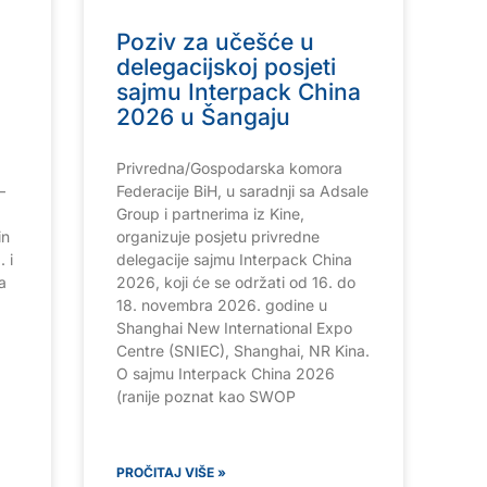
Poziv za učešće u
delegacijskoj posjeti
sajmu Interpack China
2026 u Šangaju
Privredna/Gospodarska komora
–
Federacije BiH, u saradnji sa Adsale
Group i partnerima iz Kine,
in
organizuje posjetu privredne
 i
delegacije sajmu Interpack China
a
2026, koji će se održati od 16. do
18. novembra 2026. godine u
Shanghai New International Expo
Centre (SNIEC), Shanghai, NR Kina.
O sajmu Interpack China 2026
(ranije poznat kao SWOP
PROČITAJ VIŠE »