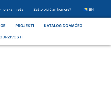
omorska mreža
Zašto biti član komore?
BH
UGE
PROJEKTI
KATALOG DOMAĆEG
ODRŽIVOSTI