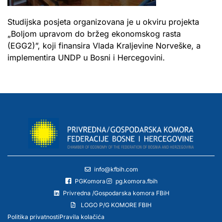
Studijska posjeta organizovana je u okviru projekta
„Boljom upravom do bržeg ekonomskog rasta
(EGG2)”, koji finansira Vlada Kraljevine Norveške, a
implementira UNDP u Bosni i Hercegovini.
info@kfbih.com
PGKomora
pg.komora.fbih
Privredna /Gospodarska komora FBiH
LOGO P/G KOMORE FBIH
Politika privatnosti
Pravila kolačića