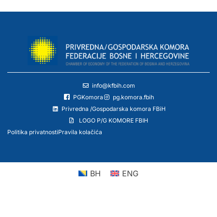
info@kfbih.com
PGKomora
pg.komora.fbih
Privredna /Gospodarska komora FBiH
LOGO P/G KOMORE FBIH
Politika privatnosti
Pravila kolačića
BH
ENG