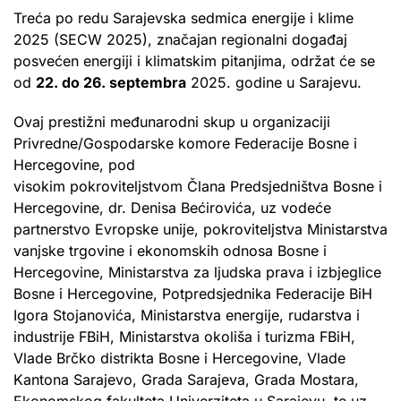
Treća po redu Sarajevska sedmica energije i klime
2025 (SECW 2025), značajan regionalni događaj
posvećen energiji i klimatskim pitanjima, održat će se
od
22. do 26. septembra
2025. godine u Sarajevu.
Ovaj prestižni međunarodni skup u organizaciji
Privredne/Gospodarske komore Federacije Bosne i
Hercegovine, pod
visokim pokroviteljstvom Člana Predsjedništva Bosne i
Hercegovine, dr. Denisa Bećirovića, uz vodeće
partnerstvo Evropske unije, pokroviteljstva Ministarstva
vanjske trgovine i ekonomskih odnosa Bosne i
Hercegovine, Ministarstva za ljudska prava i izbjeglice
Bosne i Hercegovine, Potpredsjednika Federacije BiH
Igora Stojanovića, Ministarstva energije, rudarstva i
industrije FBiH, Ministarstva okoliša i turizma FBiH,
Vlade Brčko distrikta Bosne i Hercegovine, Vlade
Kantona Sarajevo, Grada Sarajeva, Grada Mostara,
Ekonomskog fakulteta Univerziteta u Sarajevu, te uz