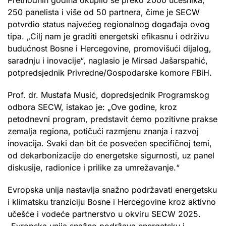
250 panelista i više od 50 partnera, čime je SECW
potvrdio status najvećeg regionalnog događaja ovog
tipa. „Cilj nam je graditi energetski efikasnu i održivu
budućnost Bosne i Hercegovine, promovišući dijalog,
saradnju i inovacije“, naglasio je Mirsad Jašarspahić,
potpredsjednik Privredne/Gospodarske komore FBiH.
Prof. dr. Mustafa Musić, dopredsjednik Programskog
odbora SECW, istakao je: „Ove godine, kroz
petodnevni program, predstavit ćemo pozitivne prakse
zemalja regiona, potičući razmjenu znanja i razvoj
inovacija. Svaki dan bit će posvećen specifičnoj temi,
od dekarbonizacije do energetske sigurnosti, uz panel
diskusije, radionice i prilike za umrežavanje.“
Evropska unija nastavlja snažno podržavati energetsku
i klimatsku tranziciju Bosne i Hercegovine kroz aktivno
učešće i vodeće partnerstvo u okviru SECW 2025.
„Evropska unija snažno podržava energetsku i