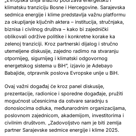
klimatsku tranziciju Bosne i Hercegovine. Sarajevska
sedmica energije i klime predstavlja važnu platformu
za okupljanje ključnih aktera – institucija, stručnjaka,
biznisa i civilnog društva – kako bi zajednički
oblikovali održive politike i konkretne korake ka
zelenoj tranziciji. Kroz partnerski dijalog i stručno
utemeljene diskusije, zajedno radimo na stvaranju
otpornijeg, sigurnijeg i klimatski odgovornog
energetskog sistema u BiH”, izjavio je Adebayo
Babajide, otpravnik poslova Evropske unije u BiH.
Ovaj važni događaj će kroz panel diskusije,
prezentacije, radionice i sporedne događaje, pružiti
mogućnost učesnicima da ostvare saradnju s
donosiocima odluka, međunarodnim organizacijama,
poslovnom zajednicom, akademijom, investitorima i
civilnim društvom. „Zadovoljstvo nam je biti zemlja
partner Sarajevske sedmice energije i klime 2025.