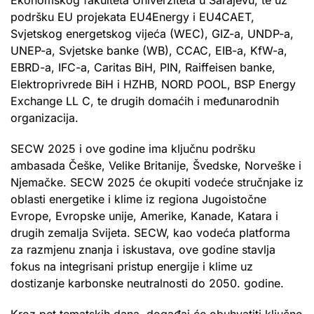
podršku EU projekata EU4Energy i EU4CAET,
Svjetskog energetskog vijeća (WEC), GIZ-a, UNDP-a,
UNEP-a, Svjetske banke (WB), CCAC, EIB-a, KfW-a,
EBRD-a, IFC-a, Caritas BiH, PIN, Raiffeisen banke,
Elektroprivrede BiH i HZHB, NORD POOL, BSP Energy
Exchange LL C, te drugih domaćih i međunarodnih
organizacija.
SECW 2025 i ove godine ima ključnu podršku
ambasada Češke, Velike Britanije, Švedske, Norveške i
Njemačke. SECW 2025 će okupiti vodeće stručnjake iz
oblasti energetike i klime iz regiona Jugoistočne
Evrope, Evropske unije, Amerike, Kanade, Katara i
drugih zemalja Svijeta. SECW, kao vodeća platforma
za razmjenu znanja i iskustava, ove godine stavlja
fokus na integrisani pristup energije i klime uz
dostizanje karbonske neutralnosti do 2050. godine.
Kroz pet tematskih dana, događaj će obuhvatiti ključne