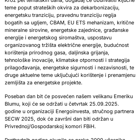
teme poput strateških okvira za dekarbonizaciju,
energetsku tranziciju, pravednu tranziciju regija
bogatih sa ugljem, CBAM, EU ETS mehanizam, kritične
mineralne sirovine, energetske zajednice, građanske
energije i energetskog siromaštva, uspostavu
organizovanog tržišta električne energije, budućnost
korištenja prirodnog gasa, daljinska grijanja,
tehnološke inovacije, klimatske otpornosti i strategija
prilagođavanja, energetske sigurnosti i nezavisnosti, te
druge aktuelne teme uključujući korištenje i prenamjenu
zemljišta za energetske projekte.
Poseban dan bit će posvećen našem velikanu Emeriku
Blumu, koji će se održati u četvrtak 25.09.2025.
godine u organizaciji Energoinvesta, stručnog partnera
SECW 2025, dok će završni dan biti održan u
Privrednoj/Gospodarskoj komori FBiH.
Prethodnih godina okupilo se preko 2000 učesnika,