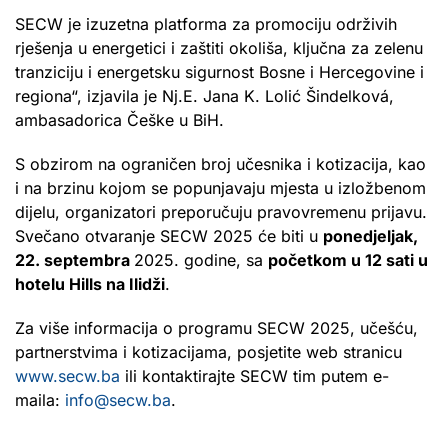
SECW je izuzetna platforma za promociju održivih
rješenja u energetici i zaštiti okoliša, ključna za zelenu
tranziciju i energetsku sigurnost Bosne i Hercegovine i
regiona“, izjavila je Nj.E. Jana K. Lolić Šindelková,
ambasadorica Češke u BiH.
S obzirom na ograničen broj učesnika i kotizacija, kao
i na brzinu kojom se popunjavaju mjesta u izložbenom
dijelu, organizatori preporučuju pravovremenu prijavu.
Svečano otvaranje SECW 2025 će biti u
ponedjeljak,
22. septembra
2025. godine, sa
početkom u 12 sati u
hotelu Hills na Ilidži
.
Za više informacija o programu SECW 2025, učešću,
partnerstvima i kotizacijama, posjetite web stranicu
www.secw.ba
ili kontaktirajte SECW tim putem e-
maila:
info@secw.ba
.