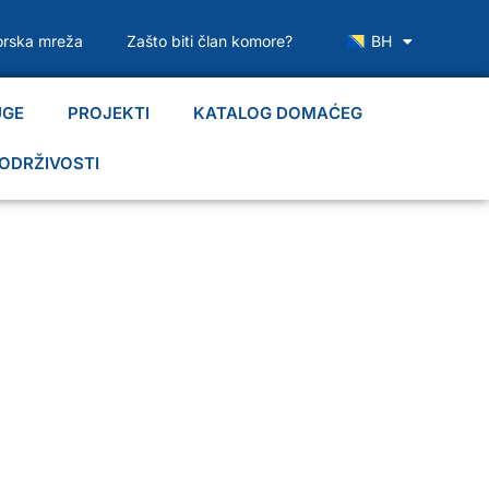
rska mreža
Zašto biti član komore?
BH
UGE
PROJEKTI
KATALOG DOMAĆEG
ODRŽIVOSTI